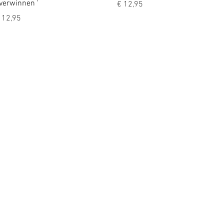
verwinnen '
Prijs
€ 12,95
rijs
 12,95
© 2022 by dr. M.M. Verheyen