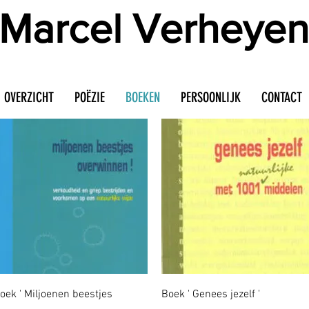
Marcel Verheyen
OVERZICHT
POËZIE
BOEKEN
PERSOONLIJK
CONTACT
Snel overzicht
Snel overzicht
oek ' Miljoenen beestjes
Boek ' Genees jezelf '