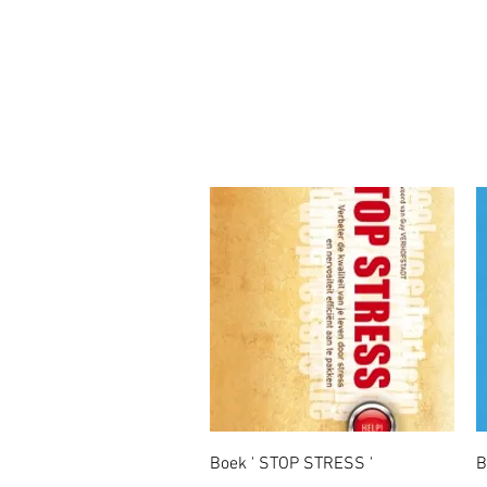
Snel overzicht
Boek ' STOP STRESS '
B