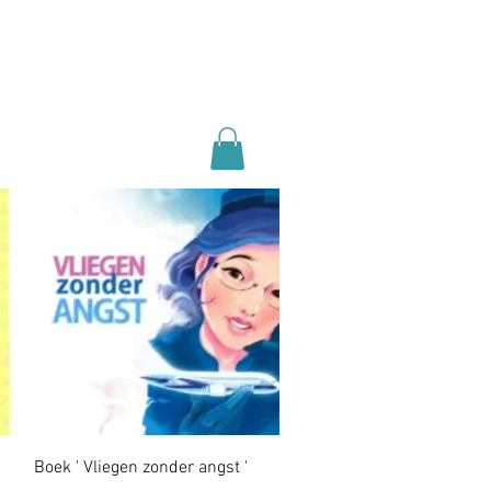
Snel overzicht
Boek ' Vliegen zonder angst '