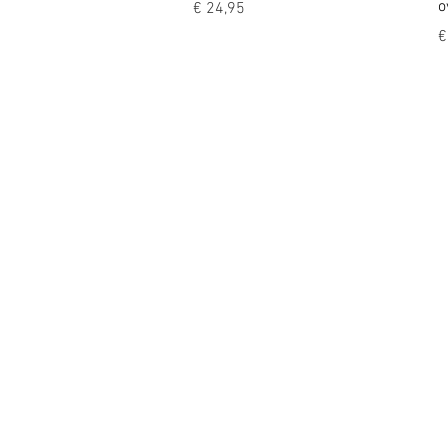
o
Prijs
€ 24,95
P
€